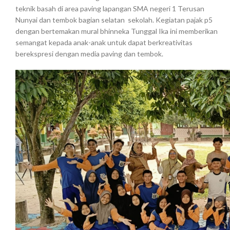
teknik basah di area paving lapangan SMA negeri 1 Terusan
Nunyai dan tembok bagian selatan sekolah. Kegiatan pajak p5
dengan bertemakan mural bhinneka Tunggal Ika ini memberikan
semangat kepada anak-anak untuk dapat berkreativitas
berekspresi dengan media paving dan tembok.