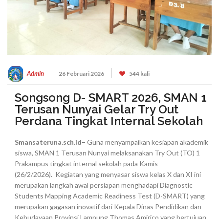
Admin
26 Februari 2026
544 kali
Songsong D- SMART 2026, SMAN 1
Terusan Nunyai Gelar Try Out
Perdana Tingkat Internal Sekolah
Smansateruna.sch.id–
Guna menyampaikan kesiapan akademik
siswa, SMAN 1 Terusan Nunyai melaksanakan Try Out (TO) 1
Prakampus tingkat internal sekolah pada Kamis
(26/2/2026).
Kegiatan yang menyasar siswa kelas X dan XI ini
merupakan langkah awal persiapan menghadapi Diagnostic
Students Mapping Academic Readiness Test (D-SMART) yang
merupakan gagasan inovatif dari Kepala Dinas Pendidikan dan
Kebudayaan Provinsi Lampung Thomas Amirico
yang bertujuan