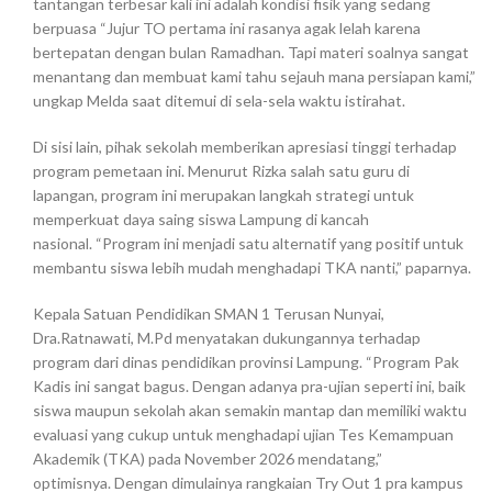
tantangan terbesar kali ini adalah kondisi fisik yang sedang
berpuasa
“Jujur TO pertama ini rasanya agak lelah karena
bertepatan dengan bulan Ramadhan. Tapi materi soalnya sangat
menantang dan membuat kami tahu sejauh mana persiapan kami,”
ungkap Melda saat ditemui di sela-sela waktu istirahat.
Di sisi lain, pihak sekolah memberikan apresiasi tinggi terhadap
program pemetaan ini. Menurut Rizka salah satu guru di
lapangan, program ini merupakan langkah strategi untuk
memperkuat daya saing siswa Lampung di kancah
nasional.
“Program ini menjadi satu alternatif yang positif untuk
membantu siswa lebih mudah menghadapi TKA nanti,” paparnya.
Kepala Satuan Pendidikan SMAN 1 Terusan Nunyai,
Dra.Ratnawati, M.Pd menyatakan dukungannya terhadap
program dari dinas pendidikan provinsi Lampung.
“Program Pak
Kadis ini sangat bagus. Dengan adanya pra-ujian seperti ini, baik
siswa maupun sekolah akan semakin mantap dan memiliki waktu
evaluasi yang cukup untuk menghadapi ujian Tes Kemampuan
Akademik (TKA) pada November 2026 mendatang,”
optimisnya.
Dengan dimulainya rangkaian Try Out 1 pra kampus