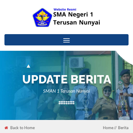
Toggle
navigation
UPDATE BERITA
SMAN 1 Terusan Nunyai
Back to Home
Home
Berita