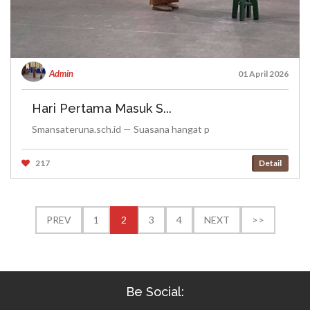
Admin
01 April 2026
Hari Pertama Masuk S...
Smansateruna.sch.id — Suasana hangat p
217
Detail
PREV
1
2
3
4
NEXT
>>
Be Social: